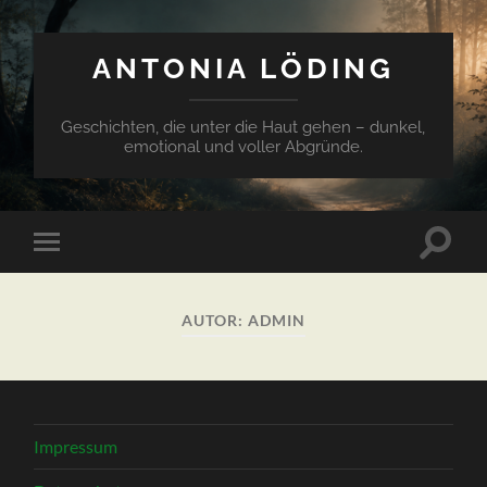
ANTONIA LÖDING
Geschichten, die unter die Haut gehen – dunkel,
emotional und voller Abgründe.
Suchfe
Mobile-
ein-/a
Menü
ein-/ausblenden
AUTOR:
ADMIN
Impressum